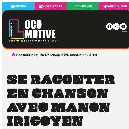
Aller
AGENDA
NEWSLETTER
ADHÉSION
FAIRE UN DON
au
contenu
Faceb
Inst
Yo
»
SE RACONTER EN CHANSON AVEC MANON IRIGOYEN
SE RACONTER
EN CHANSON
AVEC MANON
IRIGOYEN