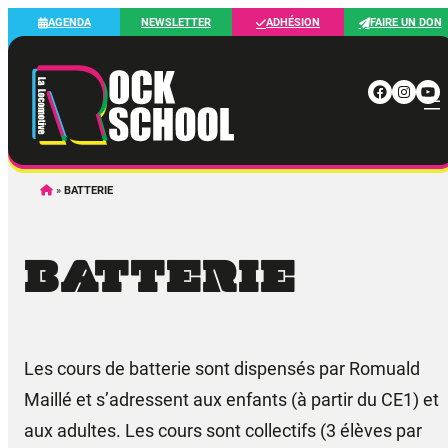
Aller
AGENDA
NEWSLETTER
ADHÉSION
FAIRE UN DON
au
contenu
Faceb
Inst
Yo
»
BATTERIE
BATTERIE
Les cours de batterie sont dispensés par Romuald
Maillé et s’adressent aux enfants (à partir du CE1) et
aux adultes. Les cours sont collectifs (3 élèves par